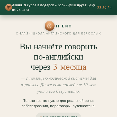
Акция: 3 курса в подарок + бронь фиксирует цену
23:59:52
на 24 часа
HI ENG
ОНЛАЙН-ШКОЛА АНГЛИЙСКОГО ДЛЯ ВЗРОСЛЫХ
Вы начнёте говорить
по‑английски
через
3 месяца
— с помощью логической системы для
взрослых. Даже если последние 10 лет
учили его безуспешно.
Только то, что нужно для реальной речи:
собеседования, переговоры, путешествия.