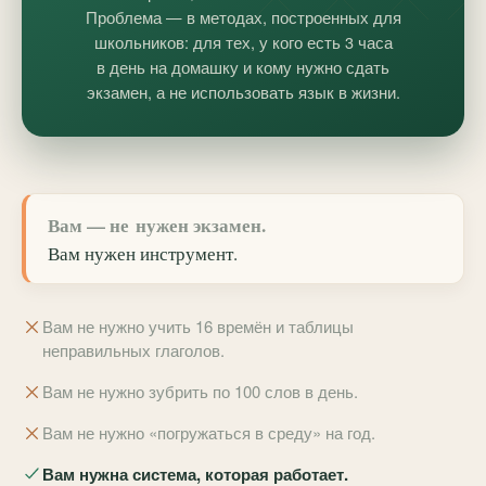
Проблема — в методах, построенных для
школьников: для тех, у кого есть 3 часа
в день на домашку и кому нужно сдать
экзамен, а не использовать язык в жизни.
Вам — не нужен экзамен.
Вам нужен
инструмент
.
Вам не нужно учить 16 времён и таблицы
неправильных глаголов.
Вам не нужно зубрить по 100 слов в день.
Вам не нужно «погружаться в среду» на год.
Вам нужна система, которая работает.