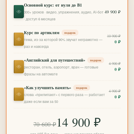
Основной курс: от нуля до B1
49 900 ₽
300+ уроков · видео, упражнения, аудио, AI-бот
· доступ 6 месяцев
Курс по артиклям
подарок
10 900 ₽
тема, из-за которой 90% звучат неграмотно —
0 ₽
раз и навсегда
«Английский для путешествий»
подарок
4 900 ₽
ресторан, отель, аэропорт, врач — готовые
0 ₽
фразы на автомате
«Как улучшить память»
подарок
4 900 ₽
слова «прилипают» с первого раза — работает
0 ₽
даже если вам за 50
14 900 ₽
70 600 ₽
это 165 ₽ в день — меньше вашего обеда