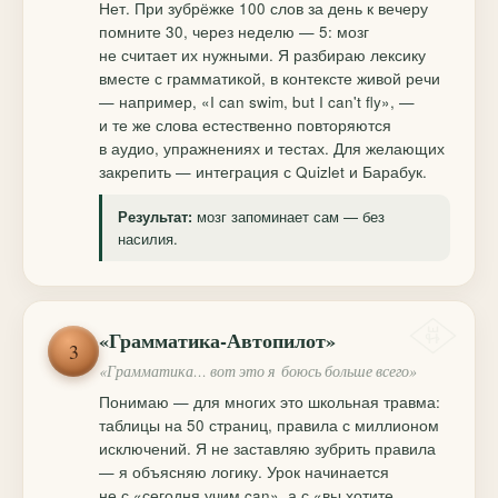
Нет. При зубрёжке 100 слов за день к вечеру
помните 30, через неделю — 5: мозг
не считает их нужными. Я разбираю лексику
вместе с грамматикой, в контексте живой речи
— например, «I can swim, but I can't fly», —
и те же слова естественно повторяются
в аудио, упражнениях и тестах. Для желающих
закрепить — интеграция с Quizlet и Барабук.
мозг запоминает сам — без
Результат:
насилия.
«Грамматика-Автопилот»
3
«Грамматика… вот это я боюсь больше всего»
Понимаю — для многих это школьная травма:
таблицы на 50 страниц, правила с миллионом
исключений. Я не заставляю зубрить правила
— я объясняю логику. Урок начинается
не с «сегодня учим can», а с «вы хотите