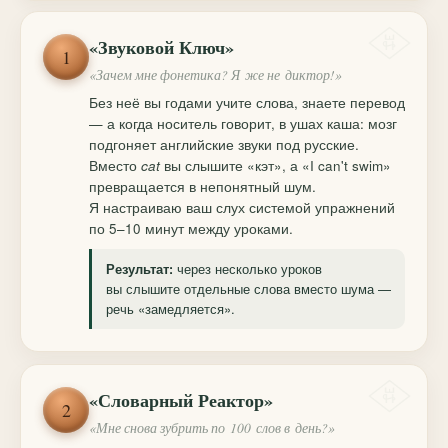
«Звуковой Ключ»
1
«Зачем мне фонетика? Я же не диктор!»
Без неё вы годами учите слова, знаете перевод
— а когда носитель говорит, в ушах каша: мозг
подгоняет английские звуки под русские.
Вместо
cat
вы слышите «кэт», а «I can't swim»
превращается в непонятный шум.
Я настраиваю ваш слух системой упражнений
по 5–10 минут между уроками.
через несколько уроков
Результат:
вы слышите отдельные слова вместо шума —
речь «замедляется».
«Словарный Реактор»
2
«Мне снова зубрить по 100 слов в день?»