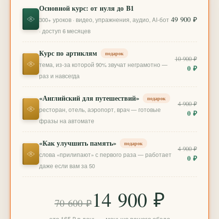
Основной курс: от нуля до B1
49 900 ₽
300+ уроков · видео, упражнения, аудио, AI-бот
· доступ 6 месяцев
Курс по артиклям
подарок
10 900 ₽
тема, из-за которой 90% звучат неграмотно —
0 ₽
раз и навсегда
«Английский для путешествий»
подарок
4 900 ₽
ресторан, отель, аэропорт, врач — готовые
0 ₽
фразы на автомате
«Как улучшить память»
подарок
4 900 ₽
слова «прилипают» с первого раза — работает
0 ₽
даже если вам за 50
14 900 ₽
70 600 ₽
это 165 ₽ в день — меньше вашего обеда