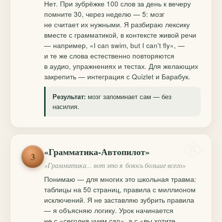
Нет. При зубрёжке 100 слов за день к вечеру
помните 30, через неделю — 5: мозг
не считает их нужными. Я разбираю лексику
вместе с грамматикой, в контексте живой речи
— например, «I can swim, but I can't fly», —
и те же слова естественно повторяются
в аудио, упражнениях и тестах. Для желающих
закрепить — интеграция с Quizlet и Барабук.
мозг запоминает сам — без
Результат:
насилия.
«Грамматика-Автопилот»
3
«Грамматика… вот это я боюсь больше всего»
Понимаю — для многих это школьная травма:
таблицы на 50 страниц, правила с миллионом
исключений. Я не заставляю зубрить правила
— я объясняю логику. Урок начинается
не с «сегодня учим can», а с «вы хотите