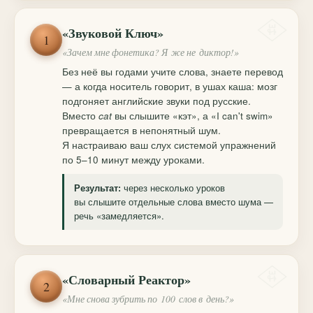
«Звуковой Ключ»
1
«Зачем мне фонетика? Я же не диктор!»
Без неё вы годами учите слова, знаете перевод
— а когда носитель говорит, в ушах каша: мозг
подгоняет английские звуки под русские.
Вместо
cat
вы слышите «кэт», а «I can't swim»
превращается в непонятный шум.
Я настраиваю ваш слух системой упражнений
по 5–10 минут между уроками.
через несколько уроков
Результат:
вы слышите отдельные слова вместо шума —
речь «замедляется».
«Словарный Реактор»
2
«Мне снова зубрить по 100 слов в день?»