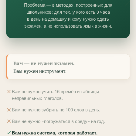
Проблема — в методах, построенных для
школьников: для тех, у кого есть 3 часа
в день на домашку и кому нужно сдать
экзамен, а не использовать язык в жизни.
Вам — не нужен экзамен.
Вам нужен
инструмент
.
Вам не нужно учить 16 времён и таблицы
неправильных глаголов.
Вам не нужно зубрить по 100 слов в день.
Вам не нужно «погружаться в среду» на год.
Вам нужна система, которая работает.