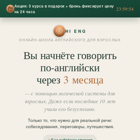
Акция: 3 курса в подарок + бронь фиксирует цену
23:59:52
на 24 часа
HI ENG
ОНЛАЙН-ШКОЛА АНГЛИЙСКОГО ДЛЯ ВЗРОСЛЫХ
Вы начнёте говорить
по‑английски
через
3 месяца
— с помощью логической системы для
взрослых. Даже если последние 10 лет
учили его безуспешно.
Только то, что нужно для реальной речи:
собеседования, переговоры, путешествия.