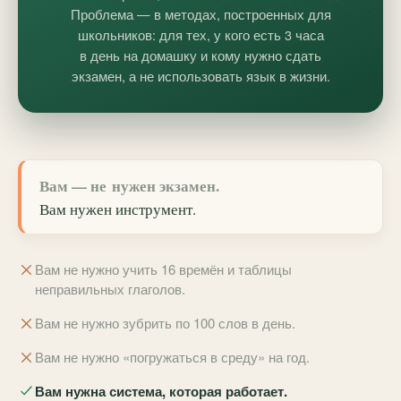
Проблема — в методах, построенных для
школьников: для тех, у кого есть 3 часа
в день на домашку и кому нужно сдать
экзамен, а не использовать язык в жизни.
Вам — не нужен экзамен.
Вам нужен
инструмент
.
Вам не нужно учить 16 времён и таблицы
неправильных глаголов.
Вам не нужно зубрить по 100 слов в день.
Вам не нужно «погружаться в среду» на год.
Вам нужна система, которая работает.