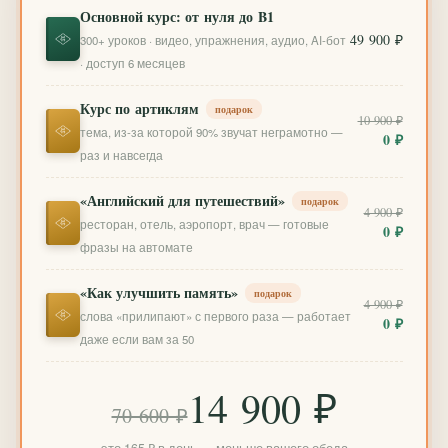
Основной курс: от нуля до B1
49 900 ₽
300+ уроков · видео, упражнения, аудио, AI-бот
· доступ 6 месяцев
Курс по артиклям
подарок
10 900 ₽
тема, из-за которой 90% звучат неграмотно —
0 ₽
раз и навсегда
«Английский для путешествий»
подарок
4 900 ₽
ресторан, отель, аэропорт, врач — готовые
0 ₽
фразы на автомате
«Как улучшить память»
подарок
4 900 ₽
слова «прилипают» с первого раза — работает
0 ₽
даже если вам за 50
14 900 ₽
70 600 ₽
это 165 ₽ в день — меньше вашего обеда