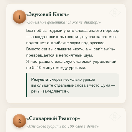
«Звуковой Ключ»
1
«Зачем мне фонетика? Я же не диктор!»
Без неё вы годами учите слова, знаете перевод
— а когда носитель говорит, в ушах каша: мозг
подгоняет английские звуки под русские.
Вместо
cat
вы слышите «кэт», а «I can't swim»
превращается в непонятный шум.
Я настраиваю ваш слух системой упражнений
по 5–10 минут между уроками.
через несколько уроков
Результат:
вы слышите отдельные слова вместо шума —
речь «замедляется».
«Словарный Реактор»
2
«Мне снова зубрить по 100 слов в день?»