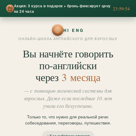
Акция: 3 курса в подарок + бронь фиксирует цену
23:59:51
на 24 часа
HI ENG
ОНЛАЙН-ШКОЛА АНГЛИЙСКОГО ДЛЯ ВЗРОСЛЫХ
Вы начнёте говорить
по‑английски
через
3 месяца
— с помощью логической системы для
взрослых. Даже если последние 10 лет
учили его безуспешно.
Только то, что нужно для реальной речи:
собеседования, переговоры, путешествия.