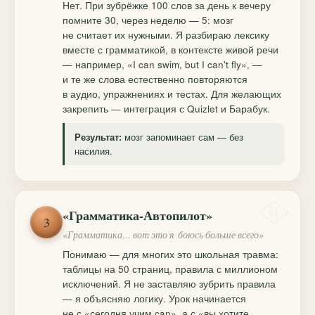
Нет. При зубрёжке 100 слов за день к вечеру
помните 30, через неделю — 5: мозг
не считает их нужными. Я разбираю лексику
вместе с грамматикой, в контексте живой речи
— например, «I can swim, but I can't fly», —
и те же слова естественно повторяются
в аудио, упражнениях и тестах. Для желающих
закрепить — интеграция с Quizlet и Барабук.
мозг запоминает сам — без
Результат:
насилия.
«Грамматика-Автопилот»
3
«Грамматика… вот это я боюсь больше всего»
Понимаю — для многих это школьная травма:
таблицы на 50 страниц, правила с миллионом
исключений. Я не заставляю зубрить правила
— я объясняю логику. Урок начинается
не с «сегодня учим can», а с «вы хотите