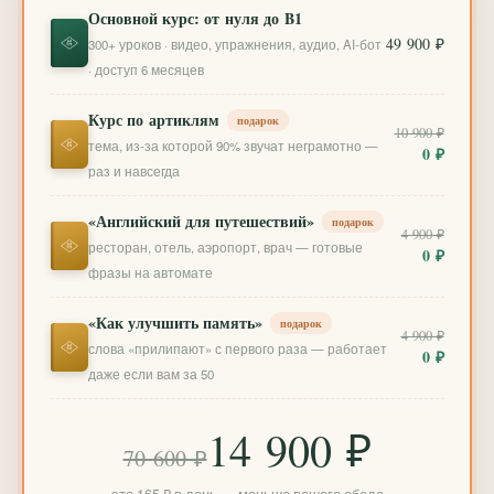
Основной курс: от нуля до B1
49 900 ₽
300+ уроков · видео, упражнения, аудио, AI-бот
· доступ 6 месяцев
Курс по артиклям
подарок
10 900 ₽
тема, из-за которой 90% звучат неграмотно —
0 ₽
раз и навсегда
«Английский для путешествий»
подарок
4 900 ₽
ресторан, отель, аэропорт, врач — готовые
0 ₽
фразы на автомате
«Как улучшить память»
подарок
4 900 ₽
слова «прилипают» с первого раза — работает
0 ₽
даже если вам за 50
14 900 ₽
70 600 ₽
это 165 ₽ в день — меньше вашего обеда