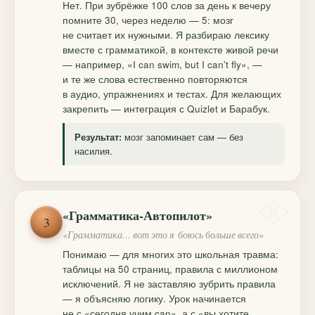
Нет. При зубрёжке 100 слов за день к вечеру
помните 30, через неделю — 5: мозг
не считает их нужными. Я разбираю лексику
вместе с грамматикой, в контексте живой речи
— например, «I can swim, but I can't fly», —
и те же слова естественно повторяются
в аудио, упражнениях и тестах. Для желающих
закрепить — интеграция с Quizlet и Барабук.
мозг запоминает сам — без
Результат:
насилия.
«Грамматика-Автопилот»
3
«Грамматика… вот это я боюсь больше всего»
Понимаю — для многих это школьная травма:
таблицы на 50 страниц, правила с миллионом
исключений. Я не заставляю зубрить правила
— я объясняю логику. Урок начинается
не с «сегодня учим can», а с «вы хотите