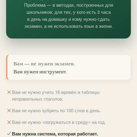
Проблема — в методах, построенных для
школьников: для тех, у кого есть 3 часа
в день на домашку и кому нужно сдать
экзамен, а не использовать язык в жизни.
Вам — не нужен экзамен.
Вам нужен
инструмент
.
Вам не нужно учить 16 времён и таблицы
неправильных глаголов.
Вам не нужно зубрить по 100 слов в день.
Вам не нужно «погружаться в среду» на год.
Вам нужна система, которая работает.