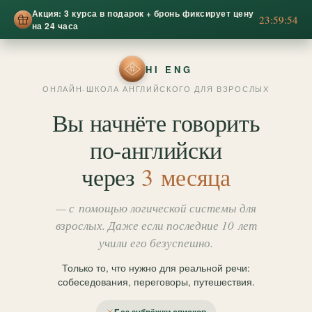
Акция: 3 курса в подарок + бронь фиксирует цену
23:59:51
на 24 часа
HI ENG
ОНЛАЙН-ШКОЛА АНГЛИЙСКОГО ДЛЯ ВЗРОСЛЫХ
Вы начнёте говорить
по‑английски
через
3 месяца
— с помощью логической системы для
взрослых. Даже если последние 10 лет
учили его безуспешно.
Только то, что нужно для реальной речи:
собеседования, переговоры, путешествия.