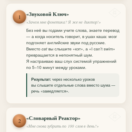
«Звуковой Ключ»
1
«Зачем мне фонетика? Я же не диктор!»
Без неё вы годами учите слова, знаете перевод
— а когда носитель говорит, в ушах каша: мозг
подгоняет английские звуки под русские.
Вместо
cat
вы слышите «кэт», а «I can't swim»
превращается в непонятный шум.
Я настраиваю ваш слух системой упражнений
по 5–10 минут между уроками.
через несколько уроков
Результат:
вы слышите отдельные слова вместо шума —
речь «замедляется».
«Словарный Реактор»
2
«Мне снова зубрить по 100 слов в день?»