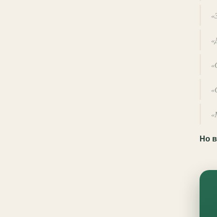
«
«
«
«
«
Но в