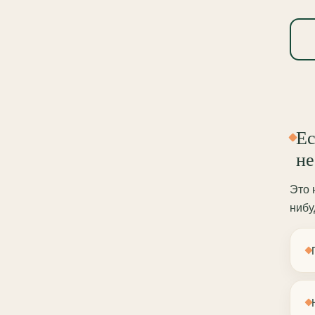
Ес
не
Это 
нибу