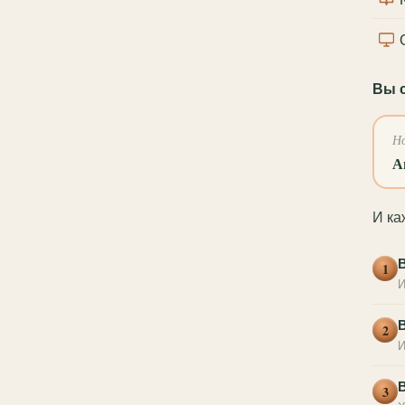
Вы с
Но
А
И ка
1
И
В
2
И
3