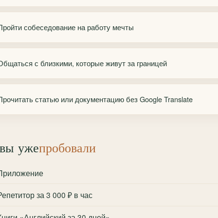
Пройти собеседование на работу мечты
Общаться с близкими, которые живут за границей
Прочитать статью или документацию без Google Translate
вы уже
пробовали
Приложение
Репетитор за 3 000 ₽ в час
Книги «Английский за 30 дней»