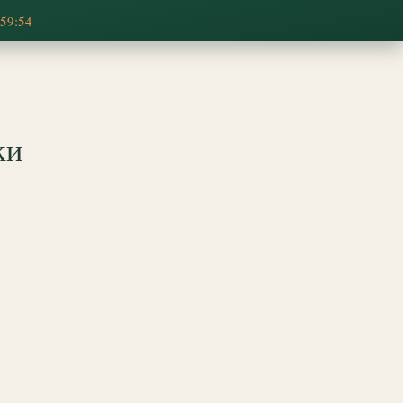
:59:53
ки