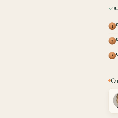
Ва
С
1
С
2
С
3
От