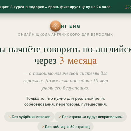
23
кция: 3 курса в подарок + бронь фиксирует цену на 24 часа
HI ENG
ОНЛАЙН-ШКОЛА АНГЛИЙСКОГО ДЛЯ ВЗРОСЛЫХ
ы начнёте говорить по‑английс
через
3 месяца
— с помощью логической системы для
взрослых. Даже если последние 10 лет
учили его безуспешно.
Только то, что нужно для реальной речи:
собеседования, переговоры, путешествия.
Без зубрёжки списков
Без страха «а вдруг неправильно»
Без таблиц на 50 страниц