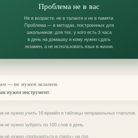
Проблема не в вас
Не в возрасте, не в таланте и не в памяти.
Проблема — в методах, построенных для
школьников: для тех, у кого есть 3 часа
в день на домашку и кому нужно сдать
экзамен, а не использовать язык в жизни.
ам — не нужен экзамен.
ам нужен
инструмент
.
м не нужно учить 16 времён и таблицы неправильных глаголов.
м не нужно зубрить по 100 слов в день.
м не нужно «погружаться в среду» на год.