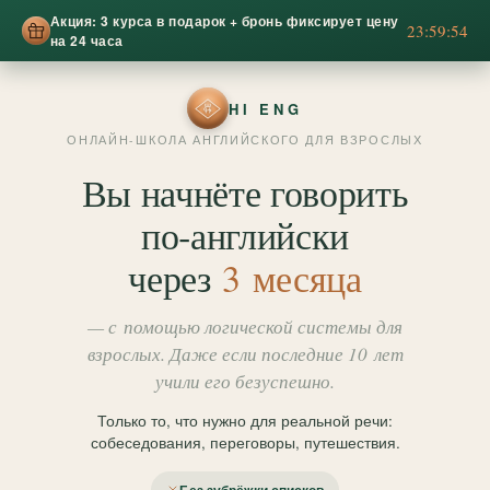
Акция: 3 курса в подарок + бронь фиксирует цену
23:59:52
на 24 часа
HI ENG
ОНЛАЙН-ШКОЛА АНГЛИЙСКОГО ДЛЯ ВЗРОСЛЫХ
Вы начнёте говорить
по‑английски
через
3 месяца
— с помощью логической системы для
взрослых. Даже если последние 10 лет
учили его безуспешно.
Только то, что нужно для реальной речи:
собеседования, переговоры, путешествия.