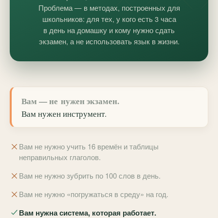
Проблема — в методах, построенных для
школьников: для тех, у кого есть 3 часа
в день на домашку и кому нужно сдать
экзамен, а не использовать язык в жизни.
Вам — не нужен экзамен.
Вам нужен
инструмент
.
Вам не нужно учить 16 времён и таблицы
неправильных глаголов.
Вам не нужно зубрить по 100 слов в день.
Вам не нужно «погружаться в среду» на год.
Вам нужна система, которая работает.