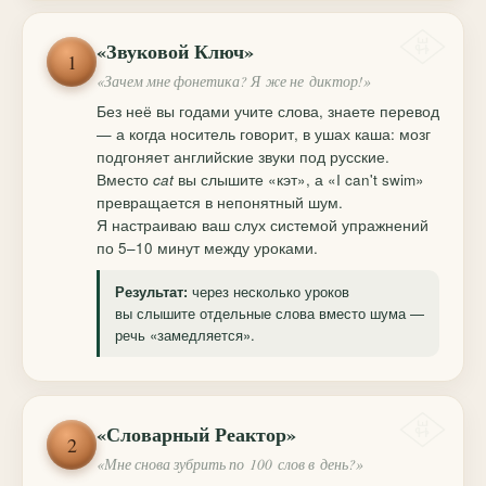
«Звуковой Ключ»
1
«Зачем мне фонетика? Я же не диктор!»
Без неё вы годами учите слова, знаете перевод
— а когда носитель говорит, в ушах каша: мозг
подгоняет английские звуки под русские.
Вместо
cat
вы слышите «кэт», а «I can't swim»
превращается в непонятный шум.
Я настраиваю ваш слух системой упражнений
по 5–10 минут между уроками.
через несколько уроков
Результат:
вы слышите отдельные слова вместо шума —
речь «замедляется».
«Словарный Реактор»
2
«Мне снова зубрить по 100 слов в день?»