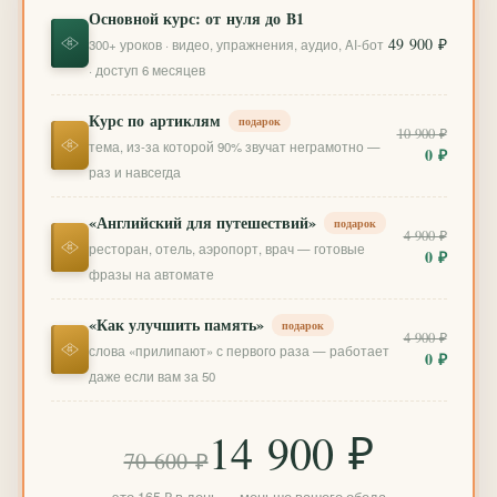
Основной курс: от нуля до B1
49 900 ₽
300+ уроков · видео, упражнения, аудио, AI-бот
· доступ 6 месяцев
Курс по артиклям
подарок
10 900 ₽
тема, из-за которой 90% звучат неграмотно —
0 ₽
раз и навсегда
«Английский для путешествий»
подарок
4 900 ₽
ресторан, отель, аэропорт, врач — готовые
0 ₽
фразы на автомате
«Как улучшить память»
подарок
4 900 ₽
слова «прилипают» с первого раза — работает
0 ₽
даже если вам за 50
14 900 ₽
70 600 ₽
это 165 ₽ в день — меньше вашего обеда