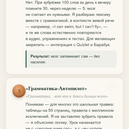
Нет. При зубрёжке 100 слов за день к вечеру
помните 30, через неделю — 5: мозг
не считает их нужными. Я разбираю лексику
вместе с грамматикой, в контексте живой речи
— например, «I can swim, but I can't fly», —
и те же слова естественно повторяются
в аудио, упражнениях и тестах. Для желающих
закрепить — интеграция с Quizlet и Барабук.
мозг запоминает сам — без
Результат:
насилия.
«Грамматика-Автопилот»
3
«Грамматика… вот это я боюсь больше всего»
Понимаю — для многих это школьная травма:
таблицы на 50 страниц, правила с миллионом
исключений. Я не заставляю зубрить правила
— я объясняю логику. Урок начинается
не с «сегодня учим can», а с «вы хотите