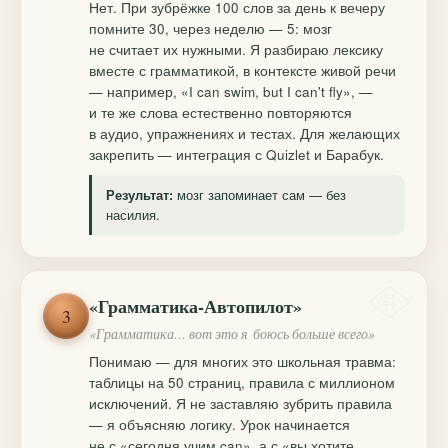
Нет. При зубрёжке 100 слов за день к вечеру
помните 30, через неделю — 5: мозг
не считает их нужными. Я разбираю лексику
вместе с грамматикой, в контексте живой речи
— например, «I can swim, but I can't fly», —
и те же слова естественно повторяются
в аудио, упражнениях и тестах. Для желающих
закрепить — интеграция с Quizlet и Барабук.
мозг запоминает сам — без
Результат:
насилия.
«Грамматика-Автопилот»
3
«Грамматика… вот это я боюсь больше всего»
Понимаю — для многих это школьная травма:
таблицы на 50 страниц, правила с миллионом
исключений. Я не заставляю зубрить правила
— я объясняю логику. Урок начинается
не с «сегодня учим can», а с «вы хотите