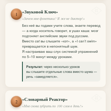
«Звуковой Ключ»
1
«Зачем мне фонетика? Я же не диктор!»
Без неё вы годами учите слова, знаете перевод
— а когда носитель говорит, в ушах каша: мозг
подгоняет английские звуки под русские.
Вместо
cat
вы слышите «кэт», а «I can't swim»
превращается в непонятный шум.
Я настраиваю ваш слух системой упражнений
по 5–10 минут между уроками.
через несколько уроков
Результат:
вы слышите отдельные слова вместо шума —
речь «замедляется».
«Словарный Реактор»
2
«Мне снова зубрить по 100 слов в день?»