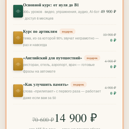
Основной курс: от нуля до B1
49 900 ₽
300+ уроков · видео, упражнения, аудио, AI-бот
· доступ 6 месяцев
Курс по артиклям
подарок
10 900 ₽
тема, из-за которой 90% звучат неграмотно —
0 ₽
раз и навсегда
«Английский для путешествий»
подарок
4 900 ₽
ресторан, отель, аэропорт, врач — готовые
0 ₽
фразы на автомате
«Как улучшить память»
подарок
4 900 ₽
слова «прилипают» с первого раза — работает
0 ₽
даже если вам за 50
14 900 ₽
70 600 ₽
это 165 ₽ в день — меньше вашего обеда