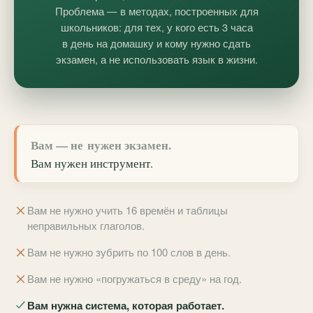
Проблема — в методах, построенных для
школьников: для тех, у кого есть 3 часа
в день на домашку и кому нужно сдать
экзамен, а не использовать язык в жизни.
Вам — не нужен экзамен.
Вам нужен
инструмент
.
Вам не нужно учить 16 времён и таблицы
неправильных глаголов.
Вам не нужно зубрить по 100 слов в день.
Вам не нужно «погружаться в среду» на год.
Вам нужна система, которая работает.