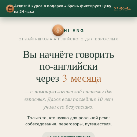
Акция: 3 курса в подарок + бронь фиксирует цену
23:59:52
на 24 часа
HI ENG
ОНЛАЙН-ШКОЛА АНГЛИЙСКОГО ДЛЯ ВЗРОСЛЫХ
Вы начнёте говорить
по‑английски
через
3 месяца
— с помощью логической системы для
взрослых. Даже если последние 10 лет
учили его безуспешно.
Только то, что нужно для реальной речи:
собеседования, переговоры, путешествия.