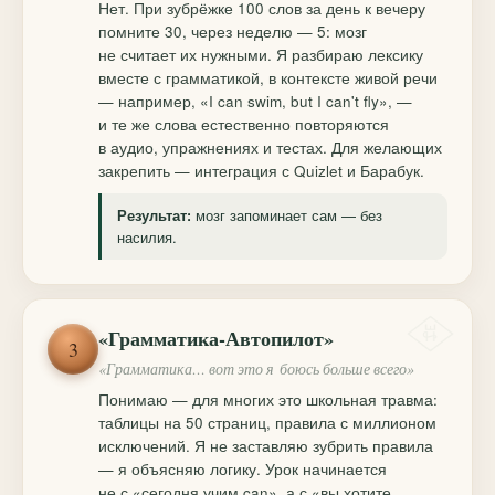
Нет. При зубрёжке 100 слов за день к вечеру
помните 30, через неделю — 5: мозг
не считает их нужными. Я разбираю лексику
вместе с грамматикой, в контексте живой речи
— например, «I can swim, but I can't fly», —
и те же слова естественно повторяются
в аудио, упражнениях и тестах. Для желающих
закрепить — интеграция с Quizlet и Барабук.
мозг запоминает сам — без
Результат:
насилия.
«Грамматика-Автопилот»
3
«Грамматика… вот это я боюсь больше всего»
Понимаю — для многих это школьная травма:
таблицы на 50 страниц, правила с миллионом
исключений. Я не заставляю зубрить правила
— я объясняю логику. Урок начинается
не с «сегодня учим can», а с «вы хотите