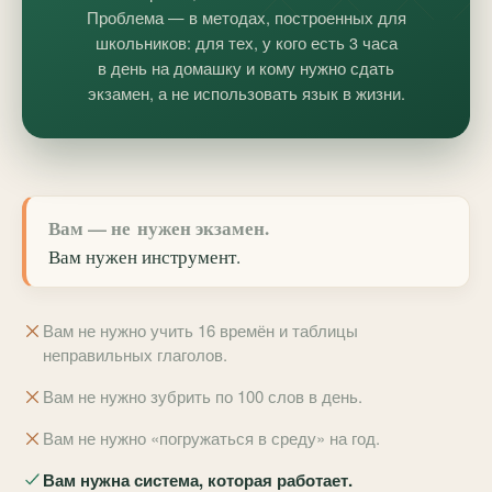
Проблема — в методах, построенных для
школьников: для тех, у кого есть 3 часа
в день на домашку и кому нужно сдать
экзамен, а не использовать язык в жизни.
Вам — не нужен экзамен.
Вам нужен
инструмент
.
Вам не нужно учить 16 времён и таблицы
неправильных глаголов.
Вам не нужно зубрить по 100 слов в день.
Вам не нужно «погружаться в среду» на год.
Вам нужна система, которая работает.