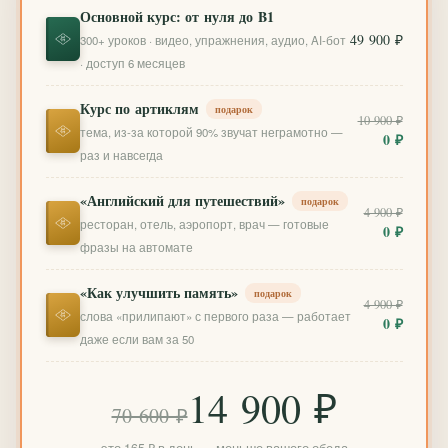
Основной курс: от нуля до B1
49 900 ₽
300+ уроков · видео, упражнения, аудио, AI-бот
· доступ 6 месяцев
Курс по артиклям
подарок
10 900 ₽
тема, из-за которой 90% звучат неграмотно —
0 ₽
раз и навсегда
«Английский для путешествий»
подарок
4 900 ₽
ресторан, отель, аэропорт, врач — готовые
0 ₽
фразы на автомате
«Как улучшить память»
подарок
4 900 ₽
слова «прилипают» с первого раза — работает
0 ₽
даже если вам за 50
14 900 ₽
70 600 ₽
это 165 ₽ в день — меньше вашего обеда