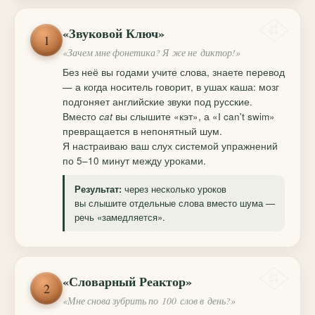
«Звуковой Ключ»
1
«Зачем мне фонетика? Я же не диктор!»
Без неё вы годами учите слова, знаете перевод
— а когда носитель говорит, в ушах каша: мозг
подгоняет английские звуки под русские.
Вместо
cat
вы слышите «кэт», а «I can't swim»
превращается в непонятный шум.
Я настраиваю ваш слух системой упражнений
по 5–10 минут между уроками.
через несколько уроков
Результат:
вы слышите отдельные слова вместо шума —
речь «замедляется».
«Словарный Реактор»
2
«Мне снова зубрить по 100 слов в день?»