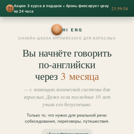
Акция: 3 курса в подарок + бронь фиксирует цену
23:59:51
на 24 часа
HI ENG
ОНЛАЙН-ШКОЛА АНГЛИЙСКОГО ДЛЯ ВЗРОСЛЫХ
Вы начнёте говорить
по‑английски
через
3 месяца
— с помощью логической системы для
взрослых. Даже если последние 10 лет
учили его безуспешно.
Только то, что нужно для реальной речи:
собеседования, переговоры, путешествия.