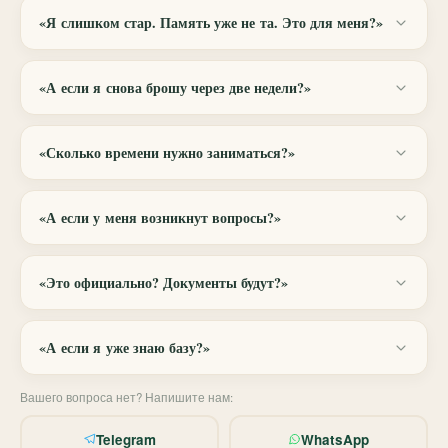
«Я слишком стар. Память уже не та. Это для меня?»
Моему самому возрастному ученику — 73 года.
«А если я снова брошу через две недели?»
Он прошёл курс до конца и теперь свободно общается
с внуками в Канаде. Проблема не в возрасте —
Те курсы были скучными — приходилось себя
в методе: школьная зубрёжка не работает ни в каком
«Сколько времени нужно заниматься?»
заставлять. Здесь каждый урок короткий (20–30 минут)
возрасте, а система, построенная вместе с тем, как
и с конкретным результатом: прогресс виден с первой
работает мозг, — работает даже в 60+.
30–40 минут в день — меньше одного эпизода
недели, и это затягивает.
«А если у меня возникнут вопросы?»
сериала. Утром, в обед или перед сном: платформа
доступна 24/7 с любого устройства.
Вопрос под любым уроком — ответ в течение часа. AI-
«Это официально? Документы будут?»
бот в Telegram — моментально, 24/7. Видео можно
пересматривать сколько угодно, презентации —
Да: образовательная лицензия, чек об оплате, договор
скачивать. Один на один с материалом
«А если я уже знаю базу?»
и все документы для налогового вычета 13%.
вы не останетесь.
Если у вас уже уверенный B1 — курс будет слишком
Вашего вопроса нет? Напишите нам:
простым. Но если учили в школе и ничего не помните,
Telegram
WhatsApp
или боитесь говорить, хотя «что-то понимаете», —