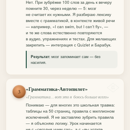
Нет. При зубрёжке 100 слов за день к вечеру
помните 30, через неделю — 5: мозг
не считает их нужными. Я разбираю лексику
вместе с грамматикой, в контексте живой речи
— например, «I can swim, but I can't fly», —
и те же слова естественно повторяются
в аудио, упражнениях и тестах. Для желающих
закрепить — интеграция с Quizlet и Барабук.
мозг запоминает сам — без
Результат:
насилия.
«Грамматика-Автопилот»
3
«Грамматика… вот это я боюсь больше всего»
Понимаю — для многих это школьная травма:
таблицы на 50 страниц, правила с миллионом
исключений. Я не заставляю зубрить правила
— я объясняю логику. Урок начинается
не с «сегодня учим can», а с «вы хотите