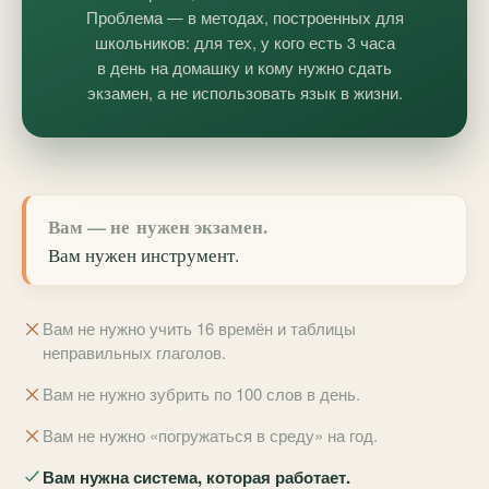
Проблема — в методах, построенных для
школьников: для тех, у кого есть 3 часа
в день на домашку и кому нужно сдать
экзамен, а не использовать язык в жизни.
Вам — не нужен экзамен.
Вам нужен
инструмент
.
Вам не нужно учить 16 времён и таблицы
неправильных глаголов.
Вам не нужно зубрить по 100 слов в день.
Вам не нужно «погружаться в среду» на год.
Вам нужна система, которая работает.