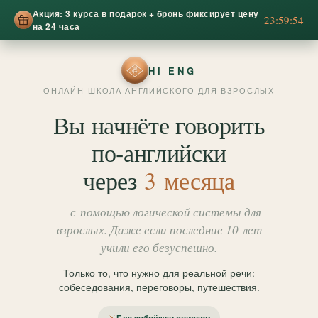
Акция: 3 курса в подарок + бронь фиксирует цену
23:59:51
на 24 часа
HI ENG
ОНЛАЙН-ШКОЛА АНГЛИЙСКОГО ДЛЯ ВЗРОСЛЫХ
Вы начнёте говорить
по‑английски
через
3 месяца
— с помощью логической системы для
взрослых. Даже если последние 10 лет
учили его безуспешно.
Только то, что нужно для реальной речи:
собеседования, переговоры, путешествия.